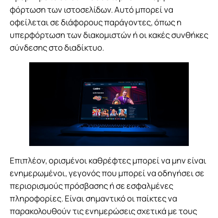
φόρτωση των ιστοσελίδων. Αυτό μπορεί να
οφείλεται σε διάφορους παράγοντες, όπως η
υπερφόρτωση των διακομιστών ή οι κακές συνθήκες
σύνδεσης στο διαδίκτυο.
Επιπλέον, ορισμένοι καθρέφτες μπορεί να μην είναι
ενημερωμένοι, γεγονός που μπορεί να οδηγήσει σε
περιορισμούς πρόσβασης ή σε εσφαλμένες
πληροφορίες. Είναι σημαντικό οι παίκτες να
παρακολουθούν τις ενημερώσεις σχετικά με τους