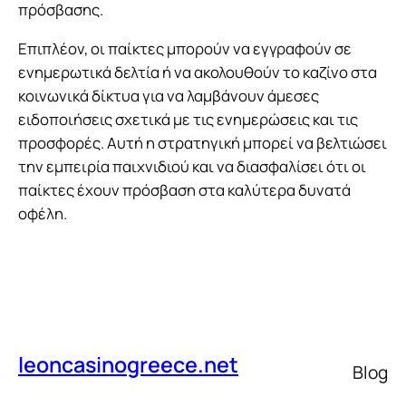
πρόσβασης.
Επιπλέον, οι παίκτες μπορούν να εγγραφούν σε
ενημερωτικά δελτία ή να ακολουθούν το καζίνο στα
κοινωνικά δίκτυα για να λαμβάνουν άμεσες
ειδοποιήσεις σχετικά με τις ενημερώσεις και τις
προσφορές. Αυτή η στρατηγική μπορεί να βελτιώσει
την εμπειρία παιχνιδιού και να διασφαλίσει ότι οι
παίκτες έχουν πρόσβαση στα καλύτερα δυνατά
οφέλη.
leoncasinogreece.net
Blog