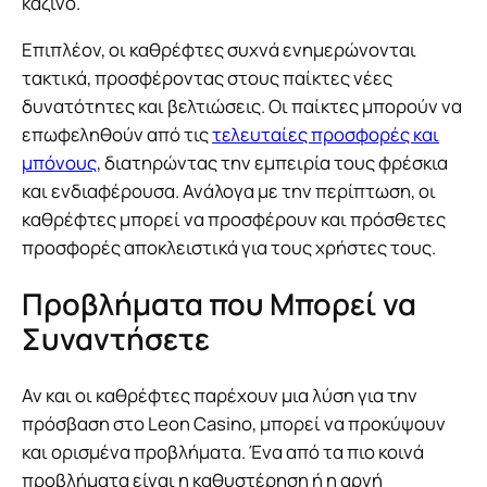
καζίνο.
Επιπλέον, οι καθρέφτες συχνά ενημερώνονται
τακτικά, προσφέροντας στους παίκτες νέες
δυνατότητες και βελτιώσεις. Οι παίκτες μπορούν να
επωφεληθούν από τις
τελευταίες προσφορές και
μπόνους
, διατηρώντας την εμπειρία τους φρέσκια
και ενδιαφέρουσα. Ανάλογα με την περίπτωση, οι
καθρέφτες μπορεί να προσφέρουν και πρόσθετες
προσφορές αποκλειστικά για τους χρήστες τους.
Προβλήματα που Μπορεί να
Συναντήσετε
Αν και οι καθρέφτες παρέχουν μια λύση για την
πρόσβαση στο Leon Casino, μπορεί να προκύψουν
και ορισμένα προβλήματα. Ένα από τα πιο κοινά
προβλήματα είναι η καθυστέρηση ή η αργή