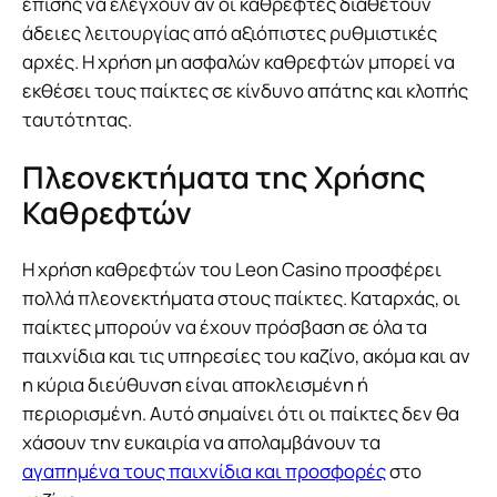
επίσης να ελέγχουν αν οι καθρέφτες διαθέτουν
άδειες λειτουργίας από αξιόπιστες ρυθμιστικές
αρχές. Η χρήση μη ασφαλών καθρεφτών μπορεί να
εκθέσει τους παίκτες σε κίνδυνο απάτης και κλοπής
ταυτότητας.
Πλεονεκτήματα της Χρήσης
Καθρεφτών
Η χρήση καθρεφτών του Leon Casino προσφέρει
πολλά πλεονεκτήματα στους παίκτες. Καταρχάς, οι
παίκτες μπορούν να έχουν πρόσβαση σε όλα τα
παιχνίδια και τις υπηρεσίες του καζίνο, ακόμα και αν
η κύρια διεύθυνση είναι αποκλεισμένη ή
περιορισμένη. Αυτό σημαίνει ότι οι παίκτες δεν θα
χάσουν την ευκαιρία να απολαμβάνουν τα
αγαπημένα τους παιχνίδια και προσφορές
στο