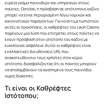
ευρεία γκάμα παιχνιδιών και υπηρεσιών στους
παίκτες. Ωστόσο, η πρόσβαση σε ιστότοπους καζίνο
μπορεί να είναι περιορισμένη λόγω νομικών και
κανονιστικών παραγόντων. Για να αντιμετωπιστούν
αυτές οι προκλήσεις, οι καθρέφτες του Leon Casino
παρέχουν μια λύση που επιτρέπει στους παίκτες να
έχουν πρόσβαση στον ιστότοπο του καζίνο με
ευκολία και ασφάλεια. Αυτοί οι καθρέφτες είναι
εναλλακτικές διευθύνσεις URL που
ανακατευθύνουν τους χρήστες στον κύριο
ιστότοπο, διασφαλίζοντας ότι οι παίκτες μπορούν
να απολαμβάνουν τα αγαπημένα τους παιχνίδια
χωρίς διακοπές.
Τι είναι οι Καθρέφτες
Ιστότοπου;