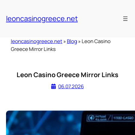
Skip
to
leoncasinogreece.net
content
leoncasinogreece.net
»
Blog
»
Leon Casino
Greece Mirror Links
Leon Casino Greece Mirror Links
06.07.2026