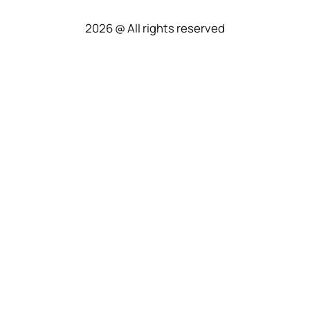
2026 @ All rights reserved