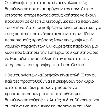
Οι καθρέφτες ιστότοπου είναι εναλλακτικές
διευθύνσεις που αναπαράγουν τον πρωτότυπο
ιστότοπο, επιτρέποντας στους χρήστες να έχουν
πρόσβαση σε όλες τις λειτουργίες και τα παιχνίδια
του καζίνο. Αυτοί οι καθρέφτες είναι σημαντικοί για
τους παίκτες που ενδέχεται να αντιμετωπίζουν
περιορισμούς πρόσβασης λόγω γεωγραφικών ή
νομικών παραγόντων. Οι καθρέφτες παρέχουν μια
λύση που διατηρεί την εμπειρία του χρήστη χωρίς
να θυσιάζει την ασφάλεια ή την ποιότητα των
υπηρεσιών που προσφέρει το Leon Casino.
Η λειτουργία των καθρεφτών είναι απλή. Όταν οι
παίκτες προσπαθούν να επισκεφθούν τον κύριο
ιστότοπο και δεν μπορούν, μπορούν να
χρησιμοποιήσουν μια από τις διαθέσιμες
διευθύνσεις καθρέφτη. Αυτές οι διευθύνσεις είναι
συνήθως ενημερωμένες και παρέχουν την ίδια