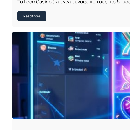
Το Leon Casino έχει γίνει ένας από τους πιο δημο
Read More