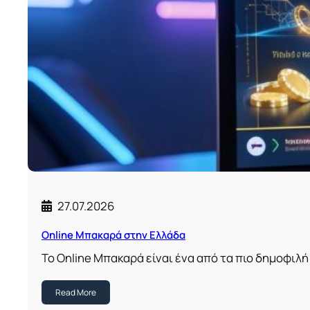
27.07.2026
Online Μπακαρά στην Ελλάδα
Το Online Μπακαρά είναι ένα από τα πιο δημοφιλή
Read More