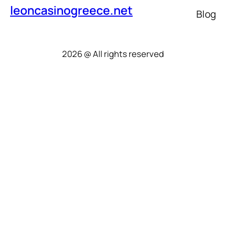
leoncasinogreece.net
Blog
2026 @ All rights reserved