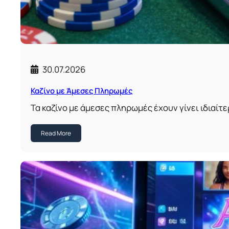
30.07.2026
Καζίνο με Άμεσες Πληρωμές
Τα καζίνο με άμεσες πληρωμές έχουν γίνει ιδιαί
Read More