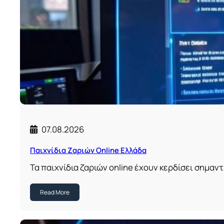
07.08.2026
Παιχνίδια Ζαριών Online Ελλάδα
Τα παιχνίδια ζαριών online έχουν κερδίσει σημαν
Read More