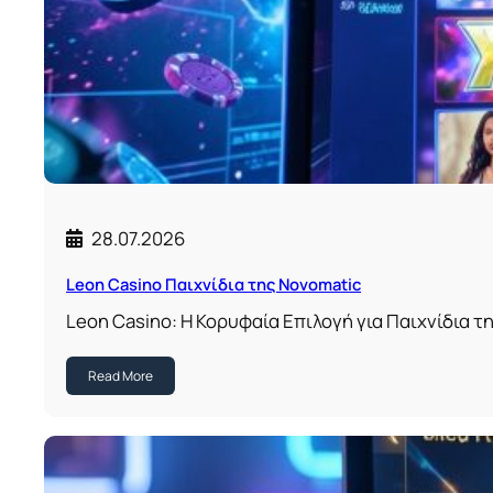
28.07.2026
Leon Casino Παιχνίδια της Novomatic
Leon Casino: Η Κορυφαία Επιλογή για Παιχνίδια τ
Read More