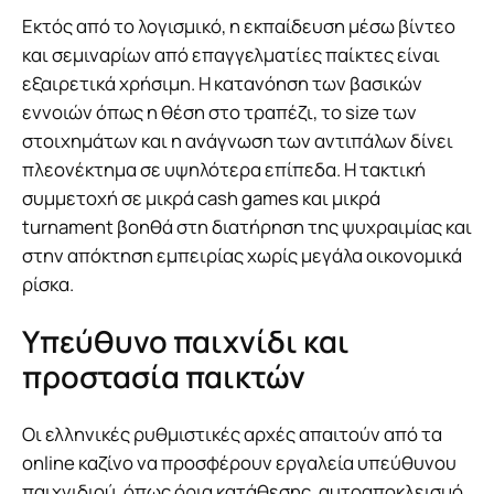
Εκτός από το λογισμικό, η εκπαίδευση μέσω βίντεο
και σεμιναρίων από επαγγελματίες παίκτες είναι
εξαιρετικά χρήσιμη. Η κατανόηση των βασικών
εννοιών όπως η θέση στο τραπέζι, το size των
στοιχημάτων και η ανάγνωση των αντιπάλων δίνει
πλεονέκτημα σε υψηλότερα επίπεδα. Η τακτική
συμμετοχή σε μικρά cash games και μικρά
turnament βοηθά στη διατήρηση της ψυχραιμίας και
στην απόκτηση εμπειρίας χωρίς μεγάλα οικονομικά
ρίσκα.
Υπεύθυνο παιχνίδι και
προστασία παικτών
Οι ελληνικές ρυθμιστικές αρχές απαιτούν από τα
online καζίνο να προσφέρουν εργαλεία υπεύθυνου
παιχνιδιού, όπως όρια κατάθεσης, αυτοαποκλεισμό