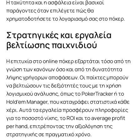
Η ταχύτητα και η ασφάλεια είναι βασικοί
παράγοντες όταν επιλέγετε πώς θα
χρηματοδοτήσετε το λογαριασμό σας στο πόκερ.
Στρατηγικές και εργαλεία
βελτίωσης παιχνιδιού
Η επιτυχία στο online πόκερ εξαρτάται τόσο από τη
γνώση των κανόνων όσο και από τη δυνατότητα
λήψης γρήγορων αποφάσεων. Οι παίκτες μπορούν
να βελτιώσουν τις δεξιότητές τους με τη χρήση
λογισμικού ανάλυσης, όπως το PokerTracker ή το
Hold’em Manager, που καταγράφει στατιστικά κάθε
χέρι. Αυτά τα εργαλεία προσφέρουν πληροφορίες
για το ποσοστό νίκης, το ROI και το average profit
per hand, επιτρέποντας την αξιολόγηση της
στρατηγικής σε πραγματικό χρόνο.