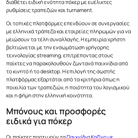
διαθέτει ειδική ενότητα πόκερ με ευέλικτες
ρυθμίσεις τραπεζιών και turnament.
Οι τοπικές πλατφόρμες επενδύουν σε συνεργασίες
με ελληνικά τράπεζα και εταιρείες πληρωμών για να
μειώσουν τα τέλη συναλλαγής. Η εμπειρία χρήστη
βελτιώνεται με την ενσωμάτωση γρήγορης
τεχνολογίας streaming, επιτρέποντας στους
παίκτες να παρακολουθούν ζωντανά παιχνίδια από
το κινητό ή το desktop. Η επιλογή της σωστής
πλατφόρμας εξαρτάται από τα κριτήρια όπως η
ποικιλία των τραπεζιών, η ποιότητα του λογισμικού
και η φήμη στην ελληνική κοινότητα.
Μπόνους και προσφορές
ειδικά για πόκερ
Οι παίκτες προτιμούν τα
Παιχνίδια Καζίνο με