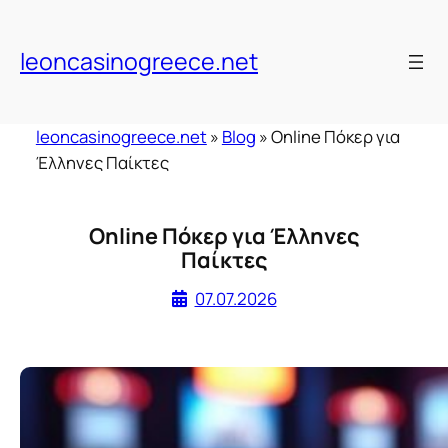
Skip
to
leoncasinogreece.net
content
leoncasinogreece.net
»
Blog
»
Online Πόκερ για
Έλληνες Παίκτες
Online Πόκερ για Έλληνες
Παίκτες
07.07.2026