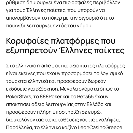
ρύθμιση δημιουργεί ένα πιο ασφαλές περιβάλλον
για τους Έλληνες παίκτες, που μπορούν να
απολαμβάνουν το πόκερ με την σιγουριά ότι το
παιχνίδι λειτουργεί εντός του νόμου.
Κορυφαίες πλατφόρμες που
εξυπηρετούν Έλληνες παίκτες
Στο ελληνικό market, οι πιο αξιόπιστες πλατφόρμες
είναι εκείνες που έχουν προσαρμόσει το λογισμικό
τους στα ελληνικά και προσφέρουν δωρεάν
εκδόσεις για εξάσκηση. Μεγάλα ονόματα όπως το
PokerStars, το 888Poker και το Bet365 έχουν
αποκτήσει άδεια λειτουργίας στην Ελλάδα και
προσφέρουν πλήρη υποστήριξη σε ευρώ,
διευκολύνοντας τις καταθέσεις και τις αναλήψεις.
Παράλληλα, το ελληνικό καζίνο LeonCasinoGreece