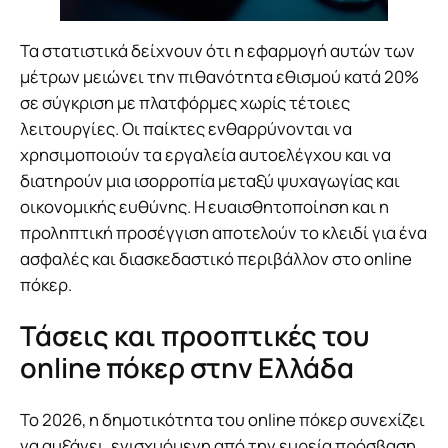
Τα στατιστικά δείχνουν ότι η εφαρμογή αυτών των
μέτρων μειώνει την πιθανότητα εθισμού κατά 20%
σε σύγκριση με πλατφόρμες χωρίς τέτοιες
λειτουργίες. Οι παίκτες ενθαρρύνονται να
χρησιμοποιούν τα εργαλεία αυτοελέγχου και να
διατηρούν μια ισορροπία μεταξύ ψυχαγωγίας και
οικονομικής ευθύνης. Η ευαισθητοποίηση και η
προληπτική προσέγγιση αποτελούν το κλειδί για ένα
ασφαλές και διασκεδαστικό περιβάλλον στο online
πόκερ.
Τάσεις και προοπτικές του
online πόκερ στην Ελλάδα
Το 2026, η δημοτικότητα του online πόκερ συνεχίζει
να αυξάνει, ενισχυόμενη από την ευρεία πρόσβαση