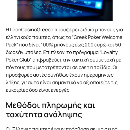
Η LeonCasinoGreece προσφέρει ειδικά μπόνους για
ελληνικούς παίκτες, όπως το “Greek Poker Welcome
Pack” που δίνει 100% μπόνους έως 200 ευρώ και 50
δωρεάν μπάλες. Επιπλέον, το πρόγραμμα “Loyalty
Poker Club” επιβραβεύει την τακτική συμμετοχή με
πόντους που μετατρέπονται σε cash ή ταξίδια. Οι
προσφορές αυτές συνήθως έχουν ημερομηνίες
λήξης, γι’ αυτό είναι σημαντικό να αξιοποιείτε τις
ευκαιρίες όσο είναι ενεργές.
Μεθόδοι πληρωμής και
ταχύτητα ανάληψης
Οι Έλληνες παίκτες έχουν πρόσβαση σε μια σειρά