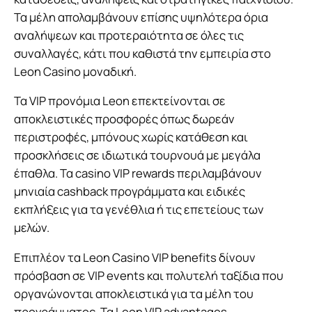
Τα μέλη απολαμβάνουν επίσης υψηλότερα όρια
αναλήψεων και προτεραιότητα σε όλες τις
συναλλαγές, κάτι που καθιστά την εμπειρία στο
Leon Casino μοναδική.
Τα VIP προνόμια Leon επεκτείνονται σε
αποκλειστικές προσφορές όπως δωρεάν
περιστροφές, μπόνους χωρίς κατάθεση και
προσκλήσεις σε ιδιωτικά τουρνουά με μεγάλα
έπαθλα. Τα casino VIP rewards περιλαμβάνουν
μηνιαία cashback προγράμματα και ειδικές
εκπλήξεις για τα γενέθλια ή τις επετείους των
μελών.
Επιπλέον τα Leon Casino VIP benefits δίνουν
πρόσβαση σε VIP events και πολυτελή ταξίδια που
οργανώνονται αποκλειστικά για τα μέλη του
προγράμματος. Τα Leon VIP advantages