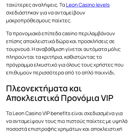
ταχύτερες αναλήψεις. Τα
Leon Casino levels
σχεδιάστηκαν για να ανταμείβουν
μακροπρόθεσμους παίκτες.
Τα προνομιακά επίπεδα casino περιλαμβάνουν
επίσης αποκλειστικά δώρα και προσκλήσεις σε
τουρνουά. Η αναβάθμιση γίνεται αυτόματα μόλις
πληρούνται τα κριτήρια, καθιστώντας το
πρόγραμμα ελκυστικό για όλους τους χρήστες που
επιθυμούν περισσότερα από το απλό παιχνίδι.
Πλεονεκτήματα και
Αποκλειστικά Προνόμια VIP
Τα Leon Casino VIP benefits είναι σχεδιασμένα για
να ανταμείψουν τους πιο πιστούς παίκτες με υψηλά
ποσοστά επιστροφής χρημάτων και αποκλειστική