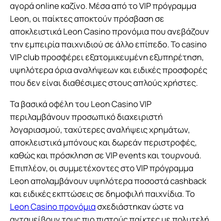
αγορά online καζίνο. Μέσα από το VIP πρόγραμμα
Leon, οι παίκτες αποκτούν πρόσβαση σε
αποκλειστικά Leon Casino προνόμια που ανεβάζουν
την εμπειρία παιχνιδιού σε άλλο επίπεδο. Το casino
VIP club προσφέρει εξατομικευμένη εξυπηρέτηση,
υψηλότερα όρια αναλήψεων και ειδικές προσφορές
που δεν είναι διαθέσιμες στους απλούς χρήστες.
Τα βασικά οφέλη του Leon Casino VIP
περιλαμβάνουν προσωπικό διαχειριστή
λογαριασμού, ταχύτερες αναλήψεις χρημάτων,
αποκλειστικά μπόνους και δωρεάν περιστροφές,
καθώς και πρόσκληση σε VIP events και τουρνουά.
Επιπλέον, οι συμμετέχοντες στο VIP πρόγραμμα
Leon απολαμβάνουν υψηλότερα ποσοστά cashback
και ειδικές εκπτώσεις σε δημοφιλή παιχνίδια. Το
Leon Casino προνόμια
σχεδιάστηκαν ώστε να
ανταμείβουν τους πιο πιστούς παίκτες με πολυτελή