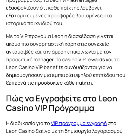
εξασφαλίζουν ότι κάθε παίκτης λαμβάνει
εξατομικευμένες προσφορές βασισμένες στο
ιστορικό παιχνιδιού του.
Με τα VIP προνόμια Leon η διασκέδαση γίνεται
ακόμα πιο συναρπαστική χάρη στις συνεχείς
ανταμοιβές και την άμεση επικοινωνία με τον
προσωπικό manager. Τα casino VIP rewards και τα
Leon Casino VIP benefits συνδυάζονται για να
δημιουργήσουν μια εμπειρία υψηλού επιπέδου που
ξεπερνά τις προσδοκίες κάθε παίκτη.
Πώς να Εγγραφείτε στο Leon
Casino VIP Πρόγραμμα
Η διαδικασία για το
VIP πρόγραμμα εγγραφή
στο
Leon Casino ξεκινά με τη δημιουργία λογαριασμού