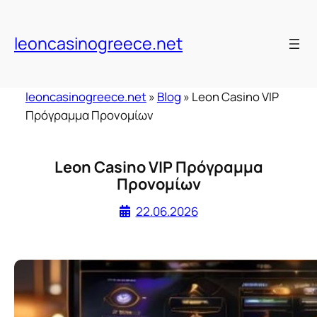
Skip
to
leoncasinogreece.net
content
leoncasinogreece.net
»
Blog
»
Leon Casino VIP
Πρόγραμμα Προνομίων
Leon Casino VIP Πρόγραμμα
Προνομίων
22.06.2026