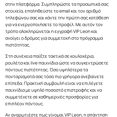
στην πλατφόρμα. Συμπληρώστε τα προσωπικά σας
στοιχεία, επαληθεύστε το email και τον αριθμό
τηλεφώνου σας και κάντε την πρώτη σας κατάθεση
για να ενεργοποιήσετε το προφίλ. Με αυτόν τον
τρόπο ολοκληρώνεται η εγγραφή VIP Leon και
ανοίγει ο δρόμος για συμμετοχή στο πρόγραμμα
πιστότητας.
Στη συνέχεια παίξτε τακτικά σε κουλοχέρια,
ρουλέτα και live παιχνίδια ώστε να συγκεντρώσετε
πόντους πιστότητας. Όσο υψηλότερα τα
πονταρίσματά σας τόσο πιο γρήγορα ανεβαίνετε
επίπεδα. Πρακτική συμβουλή είναι να επιλέγετε
παιχνίδια με υψηλό ποσοστό επιστροφής και να
συμμετέχετε σε καθημερινές προσφορίες για
επιπλέον πόντους.
Αν αναρωτιέστε πως γίνομαι VIP Leon, η απάντηση